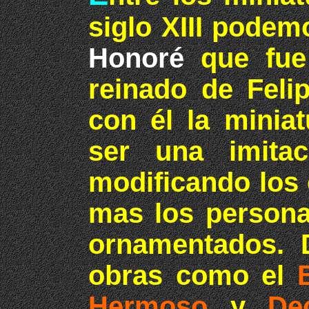
siglo XIII podem
Honoré
que fue 
reinado de Feli
con él la minia
ser una imitac
modificando los
mas los persona
ornamentados. D
obras como el
Hermoso
y
De