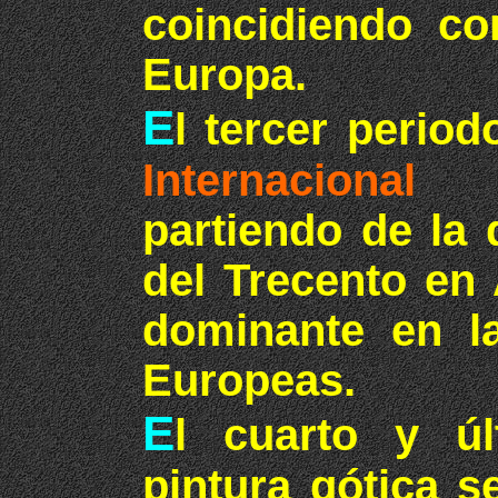
coincidiendo co
Europa.
E
l tercer period
Internacional
(1
partiendo de la 
del Trecento en 
dominante en la
Europeas.
E
l cuarto y ú
pintura gótica 