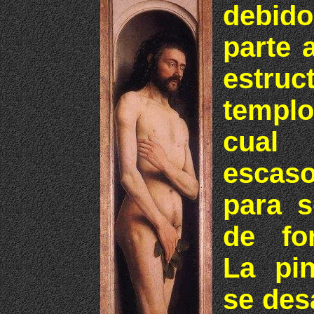
debid
parte a
estru
templo
cual
escas
para s
de fo
La pin
se desa