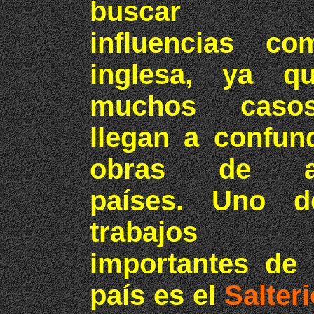
busca
influencias co
inglesa, ya q
muchos caso
llegan a confund
obras de a
países. Uno d
trabajos
importantes de 
país es el
Salter