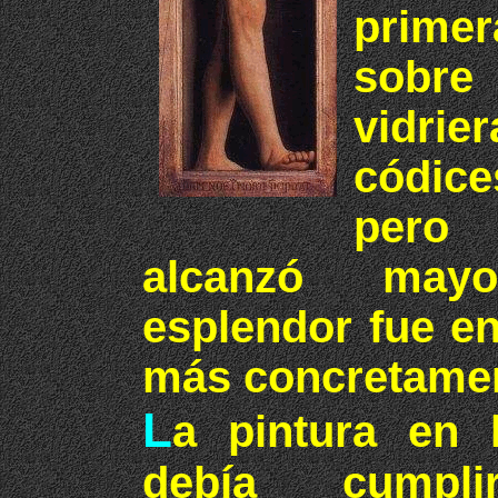
prim
sobr
vidri
códice
per
alcanzó may
esplendor fue en
más concretament
L
a pintura en 
debía cumpli