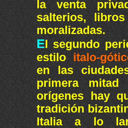
la venta priv
salterios, libr
moralizadas.
E
l segundo per
estilo
italo-gót
en las ciudades
primera mitad 
orígenes hay q
tradición bizant
Italia a lo la