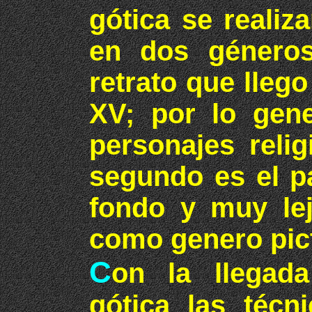
gótica se reali
en dos géneros
retrato que llego
XV; por lo gene
personajes reli
segundo es el p
fondo y muy le
como genero pict
C
on la llegada
gótica las técn