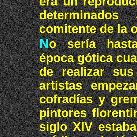
era un reproduc
determinados
comitente de la 
N
o sería hast
época gótica cuan
de realizar sus
artistas empez
cofradías y gre
pintores florent
siglo XIV estab