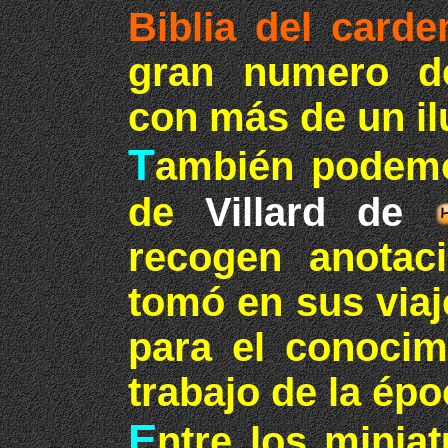
Biblia del card
gran numero de
con más de un il
T
ambién podemo
de
Villard de
recogen anotac
tomó en sus viaj
para el conocim
trabajo de la ép
E
ntre los miniat