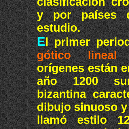
clasificación cr
y por países q
estudio.
E
l primer peri
gótico lineal
(
orígenes están e
año 1200 sur
bizantina carac
dibujo sinuoso y
llamó estilo 