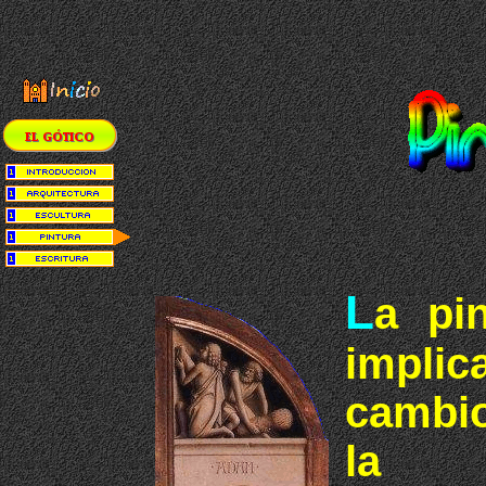
L
a pin
impli
cambio
la r