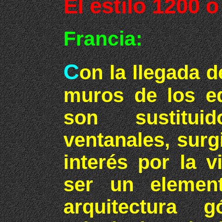
El estilo 1200 o
Francia:
C
on la llegada d
muros de los ed
son sustitu
ventanales, surg
interés por la v
ser un element
arquitectura 