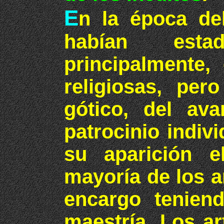
E
n la época de
habían esta
principalmente,
religiosas, per
gótico, del ava
patrocinio indivi
su aparición e
mayoría de los a
encargo teniend
maestría. Los ar